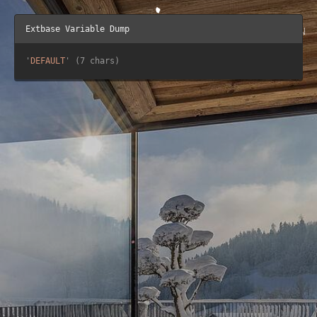
Wohnen
EN
Extbase Variable Dump
Preise
'
DEFAULT
' (7 chars)
Familienurlaub
Sommerurlaub
Winterurlaub