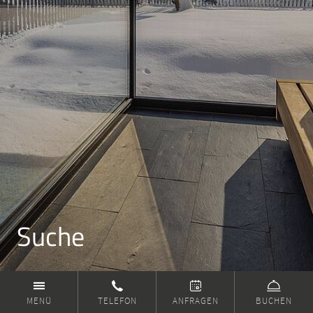
Suche
≡
✆


MENÜ
TELEFON
ANFRAGEN
BUCHEN